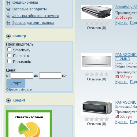
Кондиционеры
SmartWay 
Кассовые аппараты
Производите
Фильтры обратного осмоса
51 516 грн
Производители техники
Купить
Под
Отзывов (0)
Фильтр
Производитель:
SmartWay
PANASONIC
Electrolux
Е12MKD
Panasonic
Інверторні сп
Deluxe Inverte
Цена:
Производите
от
до
грн
55 385 грн
Отзывов (0)
Купить
Под
Сбросить фильтр
Кредит
PANASONIC
Внутрішній бл
Производите
58 565 грн
Купить
Под
Отзывов (0)