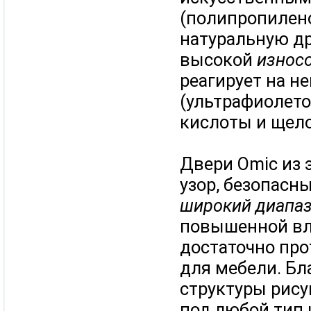
(полипропилен
натуральную др
высокой
износ
реагирует на 
(ультрафиолето
кислоты и щело
Двери Omic из
узор, безопасн
широкий диапаз
повышенной вл
достаточно про
для мебели. Бл
структуры рису
под любой тип 