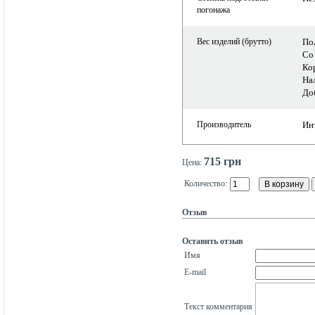
погонажа
Вес изделий (брутто)
Пол
Со 
Кор
Нал
Доб
Производитель
Ин
715 грн
Цена:
Количество:
Отзыв
Оставить отзыв
Имя
E-mail
Текст комментария