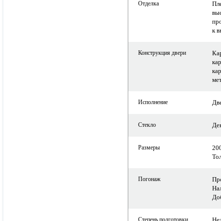
Отделка
Пл
вы
пр
к 
Конструкция двери
Ка
ка
ка
ме
Исполнение
Дв
Стекло
Де
Размеры
20
То
Погонаж
Пр
На
До
Степень подготовки
Не