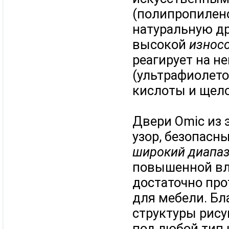
(полипропилен
натуральную др
высокой
износ
реагирует на 
(ультрафиолето
кислоты и щело
Двери Omic из
узор, безопасн
широкий диапаз
повышенной вл
достаточно про
для мебели. Бл
структуры рису
под любой тип 