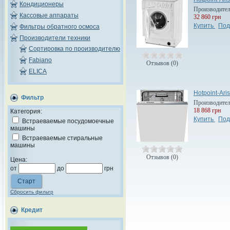
Кондиционеры
Производите
Кассовые аппараты
32 860 грн
Купить
Под
Фильтры обратного осмоса
Производители техники
Сортировка по производителю
Fabiano
Отзывов (0)
ELICA
Hotpoint-Ari
Фильтр
Производите
18 868 грн
Категория:
Купить
Под
Встраеваемые посудомоечные
машины
Встраеваемые стиральные
машины
Отзывов (0)
Цена:
от
до
грн
Сбросить фильтр
Кредит