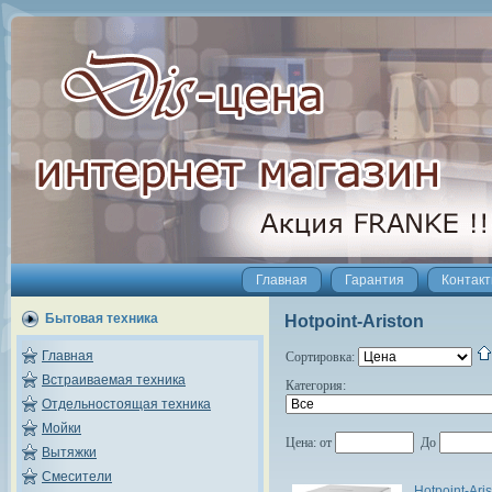
Главная
Гарантия
Контак
Бытовая техника
Hotpoint-Ariston
Главная
Сортировка:
Встраиваемая техника
Категория:
Отдельностоящая техника
Мойки
Цена:
от
До
Вытяжки
Смесители
Hotpoint-Ari