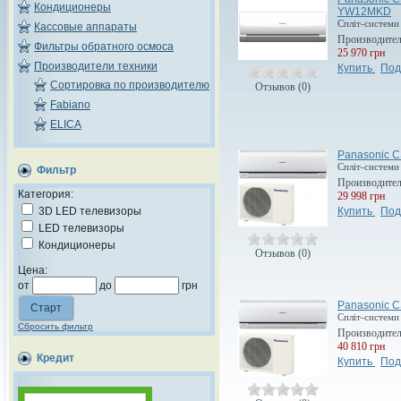
Кондиционеры
YW12MKD
Спліт-системи 
Кассовые аппараты
Производите
Фильтры обратного осмоса
25 970 грн
Производители техники
Купить
Под
Сортировка по производителю
Отзывов (0)
Fabiano
ELICA
Panasonic 
Спліт-системи
Фильтр
Производите
Категория:
29 998 грн
Купить
Под
3D LED телевизоры
LED телевизоры
Кондиционеры
Отзывов (0)
Цена:
от
до
грн
Panasonic 
Спліт-системи
Сбросить фильтр
Производите
40 810 грн
Кредит
Купить
Под