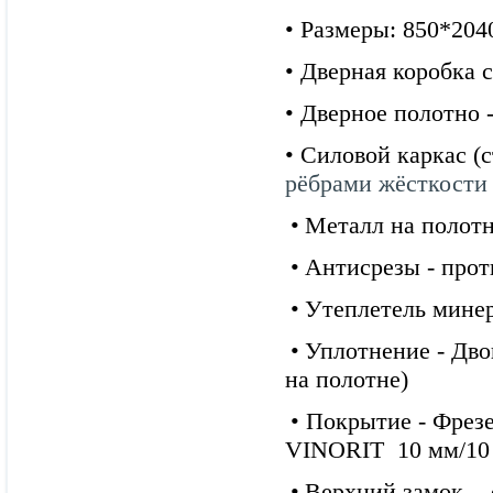
• Размеры:
850*204
•
Дверная коробка с
• Дверное полотно 
•
Силовой каркас (с
рёбрами жёсткости 
•
Металл на полотн
•
Антисрезы
- прот
•
Утеплетель
минер
•
Уплотнение
- Дво
на полотне)
•
Покрытие -
Фрез
VINORIT 10 мм/10 
•
Верхний замок
- 