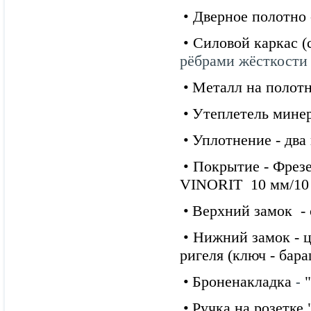
• Дверное полотно 
•
Силовой каркас (с
рёбрами жёсткости 
•
Металл на полотн
•
Утеплетель
минер
•
Уплотнение
-
два
•
Покрытие -
Фрез
VINORIT 10 мм/10 
•
Верхний замок
- 
• Нижний замок - 
ригеля (ключ - бар
•
Броненакладка
"
-
•
Ручка
на розетке