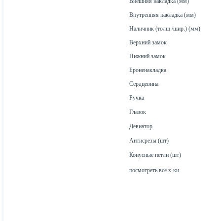
Внешняя накладка (мм)
Внутренняя накладка (мм)
Наличник (толщ./шир.) (мм)
Верхний замок
Нижний замок
Броненакладка
Сердцевина
Ручка
Глазок
Девиатор
Антисрезы (шт)
Конусные петли (шт)
посмотреть все х-ки