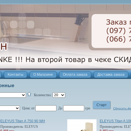
Контакты
О Магазине
Оплата заказа
Доставка заказа
лонные
Количество:
Цена:
от
До
грн
Сбросить ф
ELEYUS Titan А 750 90 WH
ELEYUS Titan A 10
Производитель:
ELEYUS
Производитель:
ELE
6 468 грн
6 483 грн