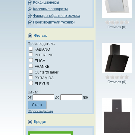
Кондиционеры
Кассовые аппараты
Фильтры обратного осмоса
Производители техники
Отзывов (0)
Фильтр
Производитель:
FABIANO
INTERLINE
ELICA
FRANKE
Gunter&Hauer
PYRAMIDA
Отзывов (0)
ELEYUS
Цена:
от
до
грн
Сбросить фильтр
Кредит