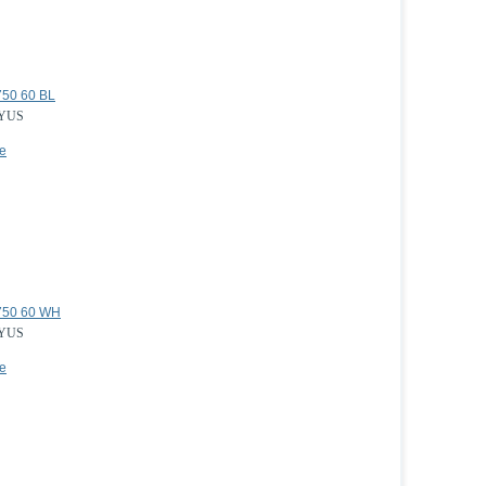
750 60 BL
YUS
е
750 60 WH
YUS
е