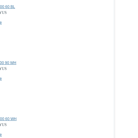
00 60 BL
YUS
е
000 90 WH
YUS
е
000 60 WH
YUS
е