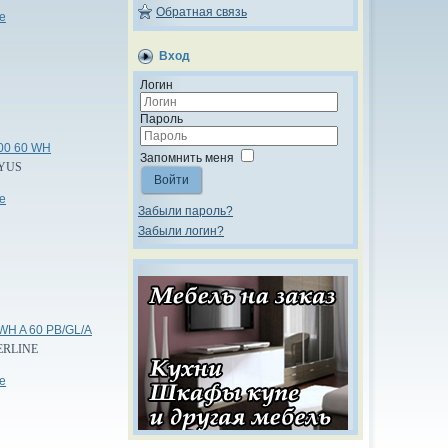
Обратная связь
е
Вход
Логин
Пароль
000 60 WH
Запомнить меня
YUS
Войти
е
Забыли пароль?
Забыли логин?
WH A 60 PB/GL/A
ERLINE
е