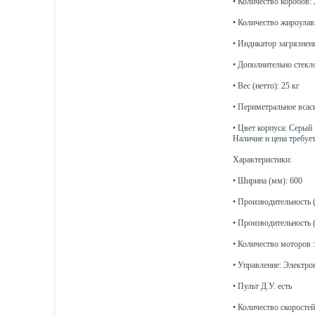
• Количество коробов: 
• Количество жироула
• Индикатор загрязнен
• Дополнительно стекло
• Вес (нетто): 25 кг
• Периметральное всас
• Цвет корпуса: Серый
Наличие и цена требуе
Характеристики:
• Ширина (мм): 600
• Производительность (
• Производительность (
• Количество моторов :
• Управление: Электро
• Пульт Д.У. есть
• Количество скоростей 