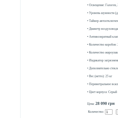
• Освещение: Галоген, 
• Уровень шумности (дБ
• Таймер автоотключен
• Диаметр воздуховода
• Антивозвратный клап
• Количество коробов: 
• Количество жироула
• Индикатор загрязнен
• Дополнительно стекло
• Вес (нетто): 25 кг
• Периметральное всас
• Цвет корпуса: Серый
28 090 грн
Цена:
Количество: