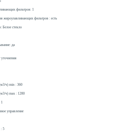
2
вливающих фильтров: 1
ия жироулавливающих фильтров : есть
: Белое стекло
ывание: да
т уточнения
м3/ч) min : 360
м3/ч) max : 1280
 1
нное управление
: 5