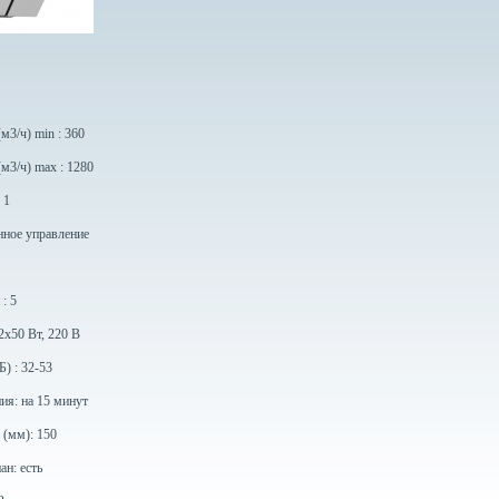
м3/ч) min : 360
м3/ч) max : 1280
 1
нное управление
: 5
2х50 Вт, 220 В
) : 32-53
ия: на 15 минут
 (мм): 150
ан: есть