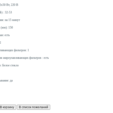
2х50 Вт, 220 В
) : 32-53
ия: на 15 минут
 (мм): 150
ан: есть
2
вливающих фильтров: 1
ия жироулавливающих фильтров : есть
: Белое стекло
ывание: да