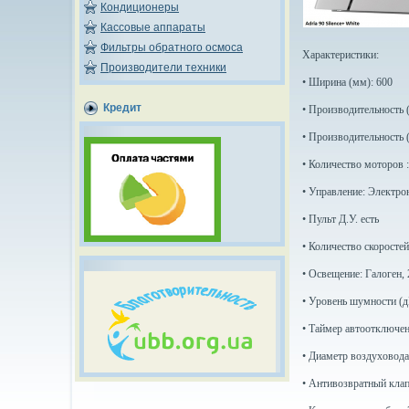
Кондиционеры
Кассовые аппараты
Фильтры обратного осмоса
Характеристики:
Производители техники
• Ширина (мм): 600
Кредит
• Производительность (
• Производительность (
• Количество моторов :
• Управление: Электро
• Пульт Д.У. есть
• Количество скоростей 
• Освещение: Галоген, 
• Уровень шумности (дБ
• Таймер автоотключен
• Диаметр воздуховода
• Антивозвратный клап