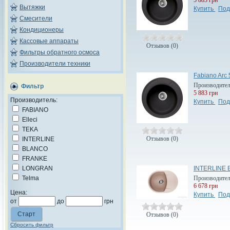
Вытяжки
Купить
Под
Смесители
Кондиционеры
Кассовые аппараты
Отзывов (0)
Фильтры обратного осмоса
Производители техники
Fabiano Arc
Производите
Фильтр
5 883 грн
Производитель:
Купить
Под
FABIANO
Elleci
TEKA
Отзывов (0)
INTERLINE
BLANCO
FRANKE
INTERLINE 
LONGRAN
Производите
Telma
6 678 грн
Цена:
Купить
Под
от
до
грн
Отзывов (0)
Сбросить фильтр