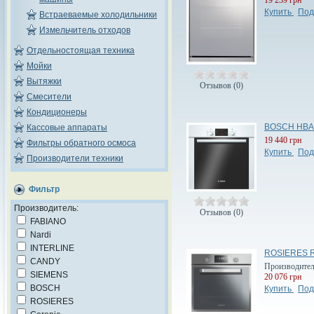
Купить
Под
Встраеваемые холодильники
Измельчитель отходов
Отдельностоящая техника
Мойки
Вытяжки
Отзывов (0)
Смесители
Кондиционеры
BOSCH HBA
Кассовые аппараты
19 440 грн
Фильтры обратного осмоса
Купить
Под
Производители техники
Фильтр
Производитель:
Отзывов (0)
FABIANO
Nardi
INTERLINE
ROSIERES R
CANDY
Производите
SIEMENS
20 076 грн
BOSCH
Купить
Под
ROSIERES