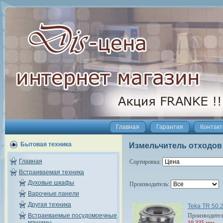
Главная
Гарантия
Контак
Бытовая техника
Измельчитель отходов
Главная
Сортировка:
Встраиваемая техника
Духовые шкафы
Производитель:
Варочные панели
Другая техника
Teka TR 50.
Производите
Встраеваемые посудомоечные
машины
10 335 грн