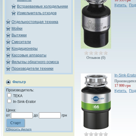
Купить
Под
Встраеваемые холодильники
Измельчитель отходов
Отдельностоящая техника
Мойки
Вытяжки
Смесители
Кондиционеры
Кассовые аппараты
Отзывов (0)
Фильтры обратного осмоса
Производители техники
In-Sink-Erat
Производите
Фильтр
17 999 грн
Производитель:
Купить
Под
TEKA
In-Sink-Erator
Цена:
от
до
грн
Сбросить фильтр