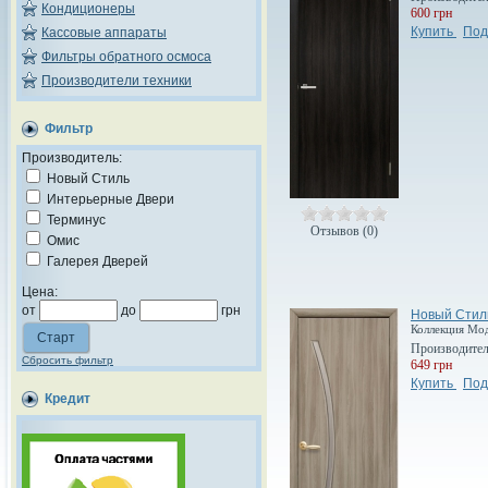
Кондиционеры
600 грн
Купить
Под
Кассовые аппараты
Фильтры обратного осмоса
Производители техники
Фильтр
Производитель:
Новый Стиль
Интерьерные Двери
Терминус
Отзывов (0)
Омис
Галерея Дверей
Цена:
от
до
грн
Новый Стиль
Коллекция Мод
Производите
Сбросить фильтр
649 грн
Купить
Под
Кредит