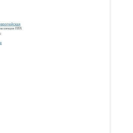
европейская
 коллекция ПВХ
с
е