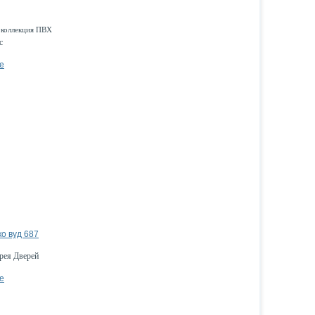
 коллекция ПВХ
с
е
о вуд 687
рея Дверей
е