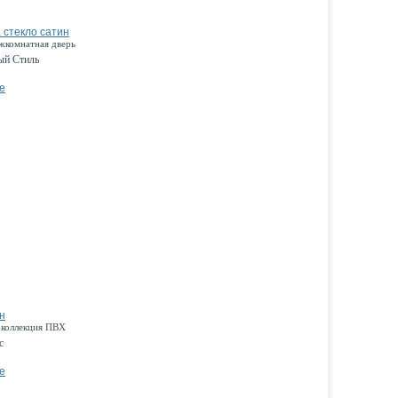
 стекло сатин
жкомнатная дверь
ый Стиль
е
н
 коллекция ПВХ
с
е