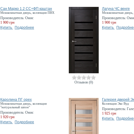
Сан Марко 1.2 СС+ФП каштан
Лагуна ЧС венге
Межкомнатная дверь, коллекция ПВХ
Межкомнатная дверь,
Производитель:
Омис
Производитель:
Оми
1 900 грн
1 900 грн
Купить
Подробнее
Купить
Подробне
Отзывов (0)
Каролина ПГ орех
Галерея дверей Эк
Межкомнатная дверь, коллекция
Коллекция Эко Вуд
"натуральный шпон"
Производитель:
Гале
Производитель:
Омис
1 925 грн
1 920 грн
Купить
Подробне
Купить
Подробнее