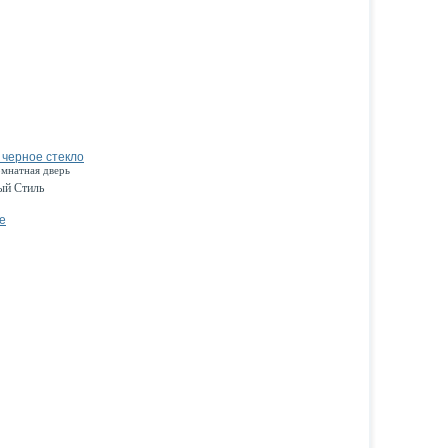
 черное стекло
омнатная дверь
ый Стиль
е