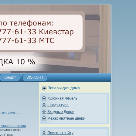
Кредит
DIS-КОНТ
Товары для дома
Кухонная мебель
Шкафы купе
Входные Двери
сить фильтр
Межкомнатные двери
 черное стекло
омнатная дверь
Поиск по сайту
ый Стиль