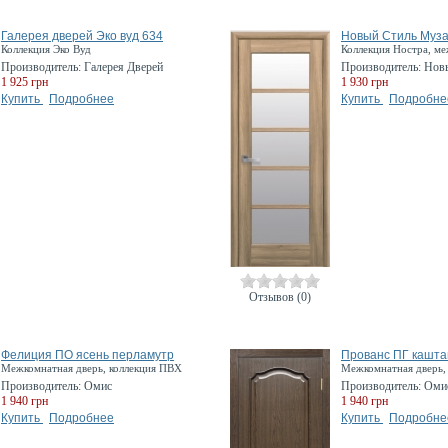
Галерея дверей Эко вуд 634
Новый Стиль Муза
Коллекция Эко Вуд
Коллекция Ностра, ме
Производитель:
Галерея Дверей
Производитель:
Нов
1 925 грн
1 930 грн
Купить
Подробнее
Купить
Подробне
Отзывов (0)
Фелиция ПО ясень перламутр
Прованс ПГ кашта
Межкомнатная дверь, коллекция ПВХ
Межкомнатная дверь,
Производитель:
Омис
Производитель:
Оми
1 940 грн
1 940 грн
Купить
Подробнее
Купить
Подробне