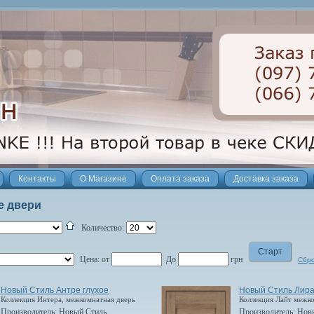
Контакты
О Магазине
Оплата заказа
Доставка заказа
е двери
Количество:
Цена:
от
До
грн
Сбро
Новый Стиль Антре глухое
Новый Стиль Лира
Коллекция Интера, межкомнатная дверь
Коллекция Лайт межк
Производитель:
Новый Стиль
Производитель:
Нов