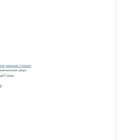
ея черное стекло
жкомнатная дверь
ый Стиль
е