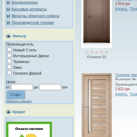
Кондиционеры
2 014 грн
Купить
Под
Кассовые аппараты
Фильтры обратного осмоса
Производители техники
Фильтр
Производитель:
Новый Стиль
Интерьерные Двери
Отзывов (0)
Терминус
Омис
Галерея Дверей
Галерея две
Коллекция Эко
Цена:
Производите
от
до
грн
2 022 грн
Купить
Под
Сбросить фильтр
Кредит