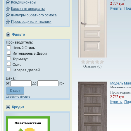
Кондиционеры
2 767 грн
Купить
Под
Кассовые аппараты
Фильтры обратного осмоса
Производители техники
Фильтр
Производитель:
Новый Стиль
Интерьерные Двери
Терминус
Омис
Отзывов (0)
Галерея Дверей
Цена:
Модель Мил
от
до
грн
Межкомнатные 
Производите
2 767 грн
Сбросить фильтр
Купить
Под
Кредит